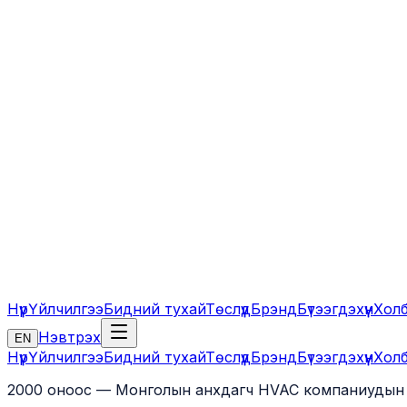
Нүүр
Үйлчилгээ
Бидний тухай
Төслүүд
Брэнд
Бүтээгдэхүүн
Холб
Нэвтрэх
EN
Нүүр
Үйлчилгээ
Бидний тухай
Төслүүд
Брэнд
Бүтээгдэхүүн
Холб
2000 оноос — Монголын анхдагч HVAC компаниудын 