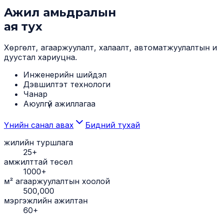
Ажил амьдралын
ая тух
Хөргөлт, агааржуулалт, халаалт, автоматжуулалтын иж
дуустал хариуцна.
Инженерийн шийдэл
Дэвшилтэт технологи
Чанар
Аюулгүй ажиллагаа
Үнийн санал авах
Бидний тухай
жилийн туршлага
25+
амжилттай төсөл
1000+
м² агааржуулалтын хоолой
500,000
мэргэжлийн ажилтан
60+