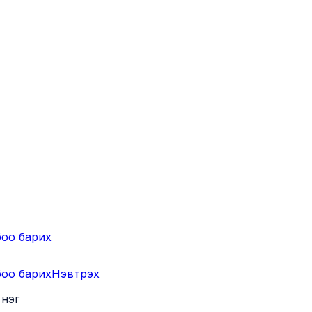
оо барих
оо барих
Нэвтрэх
нэг